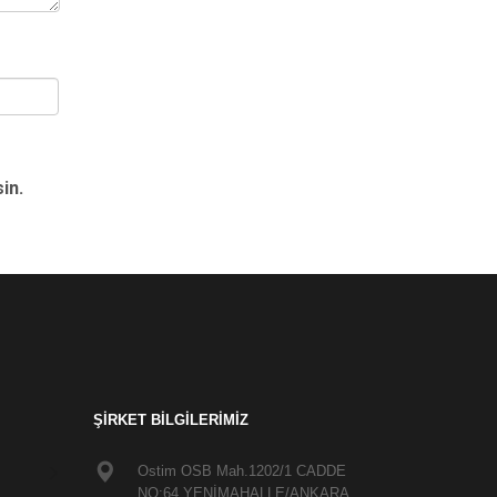
in.
ŞİRKET BİLGİLERİMİZ
Ostim OSB Mah.1202/1 CADDE
NO:64 YENİMAHALLE/ANKARA