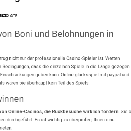
RIZED @TR
von Boni und Belohnungen in
rug nicht nur der professionelle Casino-Spieler ist. Wetten
n Bedingungen, dass die einzelnen Spiele in die Länge gezogen
Einschränkungen geben kann. Online glücksspiel mit paypal und 
ls wären sie überhaupt kein Teil des Spiels.
winnen
von Online-Casinos, die Rückbesuche wirklich fördern.
Sie 
n durchgeführt. Es ist wichtig zu überprüfen, Ihnen eine
ieten.