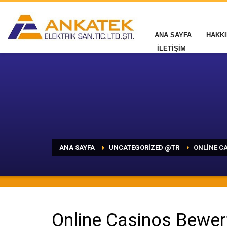
ANA SAYFA
HAKKI
İLETİŞİM
ANA SAYFA
UNCATEGORIZED @TR
ONLINE C
Online Casinos Bewe