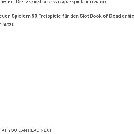
 bieten.
Die faszination des craps-spiels im casino.
neuen Spielern 50 Freispiele für den Slot Book of Dead anbie
 nutzt.
HAT YOU CAN READ NEXT