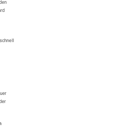
 den
ard
schnell
auer
der
n