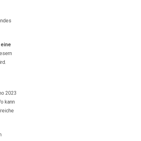
 indes
 eine
esern
rd.
ino 2023
Wo kann
lreiche
n