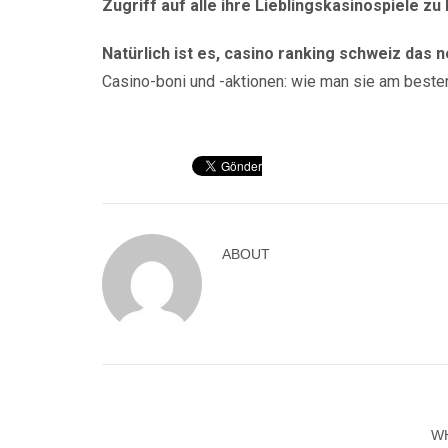
Zugriff auf alle ihre Lieblingskasinospiele zu
Natürlich ist es, casino ranking schweiz das 
Casino-boni und -aktionen: wie man sie am besten
ABOUT
W