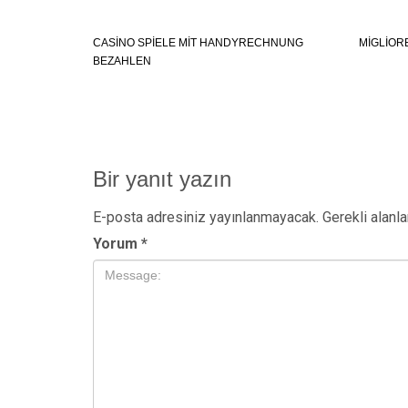
CASINO SPIELE MIT HANDYRECHNUNG
MIGLIOR
BEZAHLEN
Bir yanıt yazın
E-posta adresiniz yayınlanmayacak.
Gerekli alanl
Yorum
*