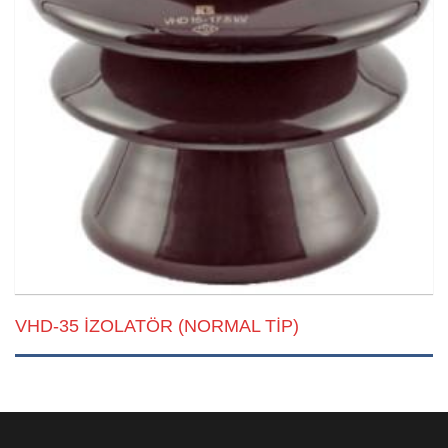
VHD-35 İZOLATÖR (NORMAL TİP)