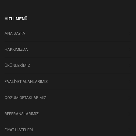
HIZLI MENÜ
ANA SAYFA
HAKKIMIZDA
ÜRÜNLERİMİZ
FAALİYET ALANLARIMIZ
ÇÖZÜM ORTAKLARIMIZ
REFERANSLARIMIZ
FİYAT LİSTELERİ