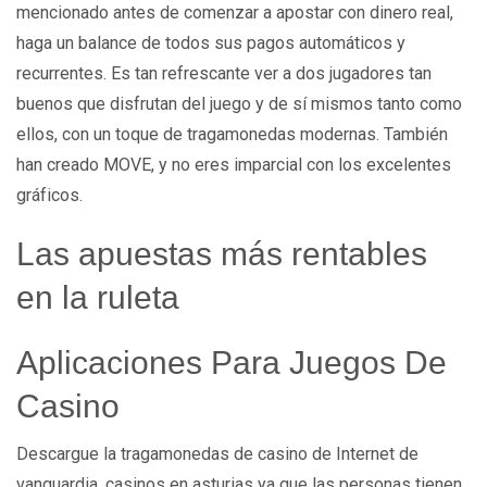
mencionado antes de comenzar a apostar con dinero real,
haga un balance de todos sus pagos automáticos y
recurrentes. Es tan refrescante ver a dos jugadores tan
buenos que disfrutan del juego y de sí mismos tanto como
ellos, con un toque de tragamonedas modernas. También
han creado MOVE, y no eres imparcial con los excelentes
gráficos.
Las apuestas más rentables
en la ruleta
Aplicaciones Para Juegos De
Casino
Descargue la tragamonedas de casino de Internet de
vanguardia, casinos en asturias ya que las personas tienen