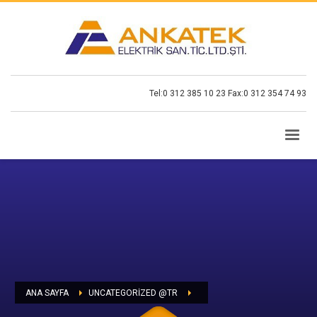
Tel:0 312 385 10 23 Fax:0 312 354 74 93
ANA SAYFA
UNCATEGORIZED @TR