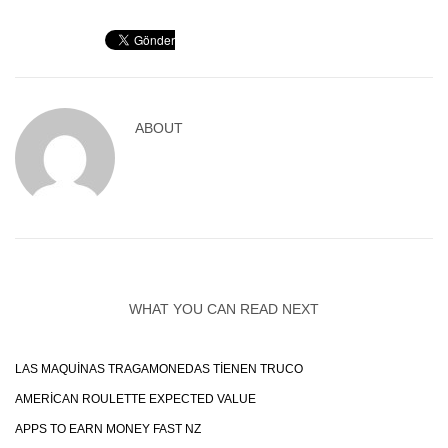
ABOUT
WHAT YOU CAN READ NEXT
LAS MAQUINAS TRAGAMONEDAS TIENEN TRUCO
AMERICAN ROULETTE EXPECTED VALUE
APPS TO EARN MONEY FAST NZ