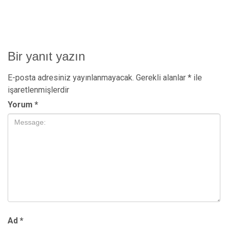
Bir yanıt yazın
E-posta adresiniz yayınlanmayacak.
Gerekli alanlar
*
ile
işaretlenmişlerdir
Yorum
*
Ad
*